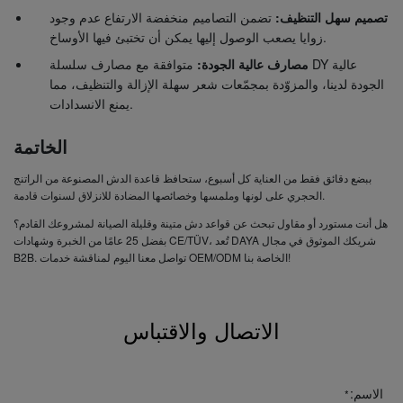
تصميم سهل التنظيف:
تضمن التصاميم منخفضة الارتفاع عدم وجود
زوايا يصعب الوصول إليها يمكن أن تختبئ فيها الأوساخ.
عالية
مصارف سلسلة DY
مصارف عالية الجودة:
متوافقة مع
الجودة لدينا، والمزوّدة بمجمّعات شعر سهلة الإزالة والتنظيف، مما
يمنع الانسدادات.
الخاتمة
ببضع دقائق فقط من العناية كل أسبوع، ستحافظ قاعدة الدش المصنوعة من الراتنج
الحجري على لونها وملمسها وخصائصها المضادة للانزلاق لسنوات قادمة.
هل أنت مستورد أو مقاول تبحث عن قواعد دش متينة وقليلة الصيانة لمشروعك القادم؟
بفضل 25 عامًا من الخبرة وشهادات CE/TÜV، تُعد DAYA شريكك الموثوق في مجال
لمناقشة خدمات OEM/ODM الخاصة بنا!
تواصل معنا اليوم
B2B.
الاتصال والاقتباس
الاسم:
*