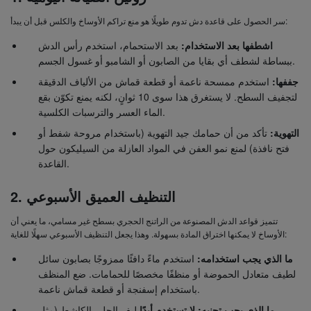
سر الحصول على قاعدة دش تدوم طويلًا هو منع تراكم الأوساخ والكلس قبل أن يبدأ:
اشطفها بعد الاستخدام:
بعد الاستحمام، استخدم رأس الدش
ببساطة لشطف أي بقايا من الصابون أو الشامبو أو غسول الجسم.
جففها:
استخدم ممسحة ناعمة أو قطعة قماش من الألياف الدقيقة
لتجفيف السطح. لا يستغرق هذا سوى 10 ثوانٍ، لكنه يمنع تكوّن بقع
الماء العسر والترسبات الكلسية.
التهوية:
تأكد من أن حمامك جيد التهوية (باستخدام مروحة شفط أو
فتح نافذة) لمنع نمو العفن في المواد العازلة من السيليكون حول
القاعدة.
2. التنظيف العميق الأسبوعي
تتميز قواعد الدش المصنوعة من الراتنج الحجري بسطح غير مسامي، ما يعني أن
الأوساخ لا يمكنها اختراق المادة بسهولة. وهذا يجعل التنظيف الأسبوعي سهلًا للغاية:
ما الذي يجب استخدامه:
استخدم ماءً دافئًا ممزوجًا بصابون سائل
لطيف متعادل الحموضة أو منظفًا مخصصًا للحمامات. ضع المنظف
باستخدام إسفنجة أو قطعة قماش ناعمة.
ما الذي يجب تجنبه:
لا تستخدم أبدًا
ليف الجلي الكاشط (مثل