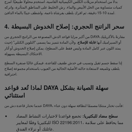
بدلًا من استخدام مزيلات الكلس الكيميائية القاسية، استخدم محلولًا طبيعيًا: امزج
كميات متساوية من الخل الأبيض والماء. رش الخليط على المناطق المتأثرة، واتركه
لمدة 10-15 دقيقة، ثم افرك بلطف بفرشاة ناعمة، واشطف جيدًا بالماء الدافئ.
4. سحر الراتنج الحجري: إصلاح الخدوش البسيطة
من أكبر مزايا قواعد الدش المصنوعة من الراتنج الحجري من DAYA مقارنةً بالأكريليك
أو السيراميك أنها
قابلة للإصلاح
. ولأن المادة تتميز بما يسمى "التلوين الكتلي" (حيث
يمتد اللون عبر كامل المادة وليس فقط على السطح)، يمكن إصلاح الخدوش أو آثار
الاحتكاك البسيطة بسهولة.
إذا سقط جسم ثقيل وتسبب في خدش طفيف للقاعدة، فيمكن غالبًا صنفرة السطح
بلطف وتلميعه لاستعادة حالته الأصلية الخالية من العيوب باستخدام مجموعة إصلاح
احترافية.
لماذا تُعد قواعد DAYA سهلة الصيانة بشكل
استثنائي
عندما تختار قاعدة دش من DAYA، فأنت تختار منتجًا مصممًا لنظافة سهلة دون عناء:
سطح مضاد للبكتيريا:
تخضع قواعدنا لاختبارات النشاط المضاد
، مما يحافظ على سلامة
لمعايير ISO 22196:2011
للبكتيريا وفقًا
عائلتك أو نزلاء الفندق.