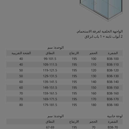
الواجهة الخلفية لغرفة الاستحمام.
2 أبواب ثابتة + 1 باب انزلاق
الوحدة: سم
الشفرة
الحجم
الارتفاع
النطاق
الفتحة التقريبية
40
99-101.5
195
100
B38-100
40
109-111.5
195
110
B38-110
50
119-121.5
195
120
B38-120
50
129-131.5
195
130
B38-130
60
139-141.5
195
140
B38-140
60
149-151.5
195
150
B38-150
70
159-161.5
195
160
B38-160
70
169-171.5
195
170
B38-170
80
179-181.5
195
180
B38-180
لوحة جانبية
الوحدة: سم
الشفرة
الحجم
الارتفاع
النطاق
67-69
195
70
B38-70