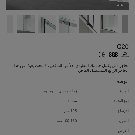
C20
لحاجز دش يكمل حمامك التقليدي بدلاً من التناقض ، لا تبحث بعيدًا عن هذا
الحاجز الرائع المستطيل الفاخر.
الوصف
المادة
زجاج مقسى ، ألومنيوم
نوع الفتحة
سحابة
الارتفاع
195 سم
الطول
100-180 سم
العرض