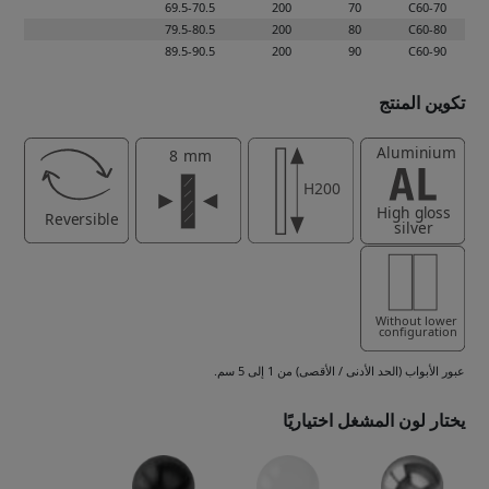
69.5-70.5
200
70
C60-70
79.5-80.5
200
80
C60-80
89.5-90.5
200
90
C60-90
تكوين المنتج
عبور الأبواب (الحد الأدنى / الأقصى) من 1 إلى 5 سم.
يختار لون المشغل اختياريًا