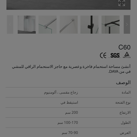
C60
أنشئ مساحة استحمام فاخرة وعصرية مع حاجز الاستحمام الراقي للمشي
في من DAYA.
الوصف
المادة
زجاج مقسى ، ألومنيوم
نوع الفتحة
استيقظ في
الارتفاع
200 سم
الطول
100-170 سم
العرض
70-90 سم