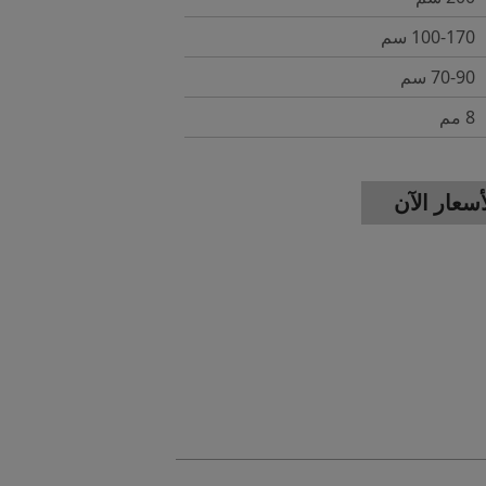
100-170 سم
70-90 سم
8 مم
عار الآن