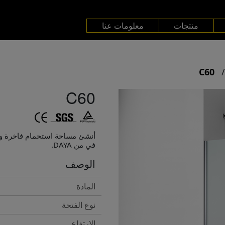
منتجات
معلومات عنا
C60
C60
أنشئ مساحة استحمام فاخرة وع
في من DAYA.
الوصف
المادة
نوع الفتحة
الارتفاع