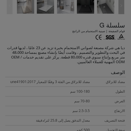
سلسلة G
قوام الصفيحة | صينية الاستحمام من الراتنج
ديا هي شركة مصنعة لصواني الاستحمام بخبرة تزيد عن 23 عامًا ، لديها قدرات
في البحث والتطوير والتصميم ، وقامت أيضًا بإنشاء مصنع بمساحة 48،000
متر مربع وإنتاج سنوي قدره 80،000 قطعة. يركز على تقديم خدمات OEM /
ODM المهنية للعملاء العالميين.
الوصف
مضاد للانزلاق
مضاد للانزلاق من الفئة 3 وفقًا للمعيار une41901:2017
الطول
100-180 سم
العرض
70-80 سم
الارتفاع
2.5-3.5 سم
فتحة التصريف
معدل التدفق يصل إلى 25.8 لتر/دقيقة
سعة التحميل
500 كجم