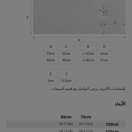
للمقاسات الأخرى، يرجى التواصل مع قسم المبيعات.
الأبعاد
80cm
70cm
100cm
DY-T108G
DY-T107G
110cm
DY-T118G
DY-T117G