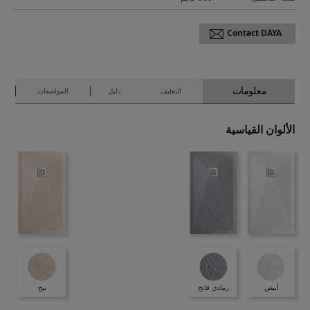
Contact DAYA
معلومات
التغليف
دليل
المواصفات
الألوان القياسية
أبيض
رمادي فاتح
بيج