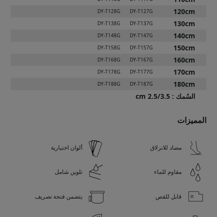
120cm
DY-T128G
DY-T127G
130cm
DY-T138G
DY-T137G
140cm
DY-T148G
DY-T147G
150cm
DY-T158G
DY-T157G
160cm
DY-T168G
DY-T167G
170cm
DY-T178G
DY-T177G
180cm
DY-T188G
DY-T187G
السُمك
:
2.5/3.5 cm
المميزات
مضاد للانزلاق
ألوان اختيارية
مقاوم للماء
تلوين شامل
قابل للقص
يتضمن فتحة تصريف