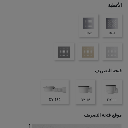
الأغطية
DY-2
DY-1
فتحة التصريف
DY-132
DY-16
DY-11
موقع فتحة التصريف