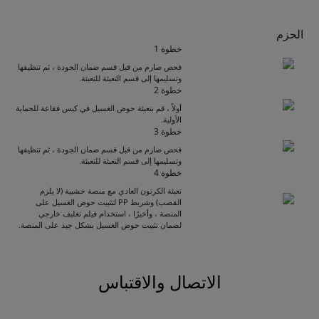
الحزم
خطوة 1
فحص صارم من قبل قسم ضمان الجودة ، ثم تنظيفها
وتسليمها إلى قسم التعبئة للتعبئة.
خطوة 2
أولاً ، قم بتعبئة حوض الغسيل في كيس فقاعة للحماية
الأولية.
خطوة 3
فحص صارم من قبل قسم ضمان الجودة ، ثم تنظيفها
وتسليمها إلى قسم التعبئة للتعبئة.
Get Catalogue
خطوة 4
تعبئة الكرتون العادي مع منصة خشبية (لا يلزم
القصب) وشريط PP لتثبيت حوض الغسيل على
المنصة ، وأخيرًا ، استخدام فيلم تغليف خارجي
Please leave your contact information,the
لضمان تثبيت حوض الغسيل بشكل جيد على المنصة.
catalogue will be sent to your mailbox
automatically.
الاتصال والاقتباس