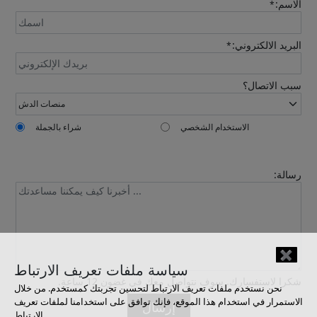
الاسم:
*
البريد الالكتروني:
*
Send
سبب الاتصال؟
الاستخدام الشخصي
شراء بالجملة
رسالة:
✖
Confirmed
سياسة ملفات تعريف الارتباط
شكرا لاستفسارك. سوف نتواصل معك في غضون 12 ساعة.
نحن نستخدم ملفات تعريف الارتباط لتحسين تجربتك كمستخدم. من خلال
الاستمرار في استخدام هذا الموقع، فإنك توافق على استخدامنا لملفات تعريف
إرسال
الارتباط.