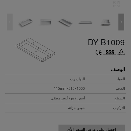
DY-B1009
الوصف
المواد
البوليمرب
الحجم
1000×515×115mm
السطح
أبيض لامع / أبيض مطفي
التركيب
حوض خزانة
احصل على عرض السعر الآن