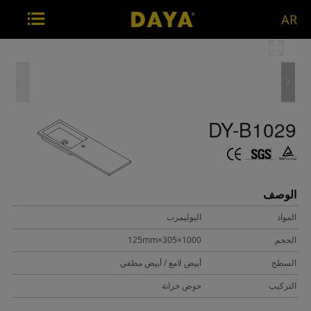
AR
DY-B1029
الوصف
المواد
البوليمرب
الحجم
1000×305×125mm
السطح
أبيض لامع / أبيض مطفي
التركيب
حوض خزانة