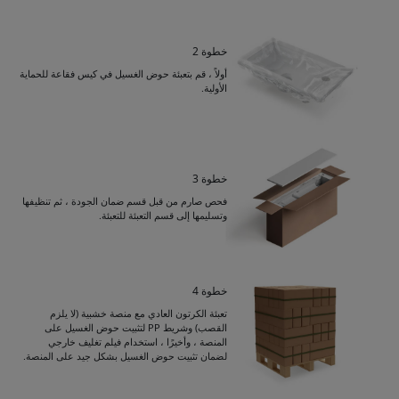
خطوة 2
أولاً ، قم بتعبئة حوض الغسيل في كيس فقاعة للحماية
الأولية.
خطوة 3
فحص صارم من قبل قسم ضمان الجودة ، ثم تنظيفها
وتسليمها إلى قسم التعبئة للتعبئة.
خطوة 4
Get Catalogue
تعبئة الكرتون العادي مع منصة خشبية (لا يلزم
القصب) وشريط PP لتثبيت حوض الغسيل على
المنصة ، وأخيرًا ، استخدام فيلم تغليف خارجي
لضمان تثبيت حوض الغسيل بشكل جيد على المنصة.
Please leave your contact information,the
catalogue will be sent to your mailbox