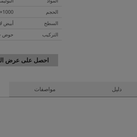
المواد
البوليم
الحجم
1000×480×160mm
السطح
أبيض ل
التركيب
حوض خز
احصل على عرض الس
دليل
مواصفات