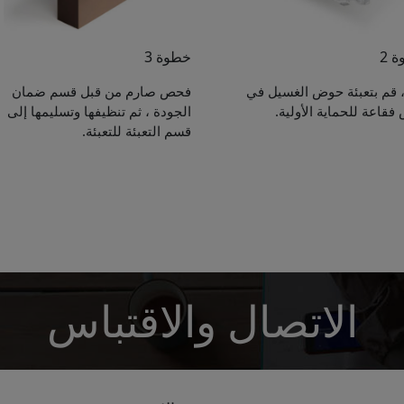
 2
خطوة 3
ً ، قم بتعبئة حوض الغسيل في
فحص صارم من قبل قسم ضمان
فقاعة للحماية الأولية.
الجودة ، ثم تنظيفها وتسليمها إلى
Get Catalogue
قسم التعبئة للتعبئة.
e leave your contact information,the catalogue will b
ur mailbox automatically.
*
الاتصال والاقتباس
*