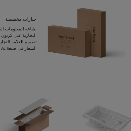
خيارات مخصصة
طباعة المعلومات الم
التجارية على كرتون ا
تصميم العلامة التجار
الشعار في صيغة AI أو PSD أو PDF أو JPG أو PNG.)