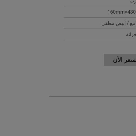
رب
امع / أبيض مطفي
انة
عر الآن