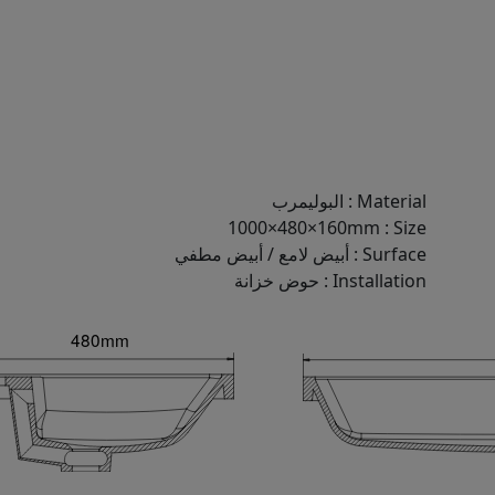
Material
:
البوليمرب
1000×480×160mm
:
Size
Surface
:
أبيض لامع / أبيض مطفي
Installation
:
حوض خزانة