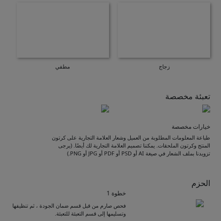
زجاج
مطفي
تعبئة مخصصة
خيارات مخصصة
طباعة المعلومات المطلوبة من العميل وشعار العلامة التجارية على كرتون
المنتج وكرتون الملحقات. يمكننا تصميم العلامة التجارية لك أيضًا. (يرجى
تزويدنا بملف الشعار في صيغة AI أو PSD أو PDF أو JPG أو PNG.)
الحزم
خطوة 1
فحص صارم من قبل قسم ضمان الجودة ، ثم تنظيفها
وتسليمها إلى قسم التعبئة للتعبئة.