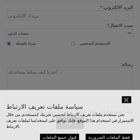
البريد الالكتروني:
*
Send
سبب الاتصال؟
الاستخدام الشخصي
شراء بالجملة
رسالة:
✖
Confirmed
سياسة ملفات تعريف الارتباط
شكرا لاستفسارك. سوف نتواصل معك في غضون 12 ساعة.
نحن نستخدم ملفات تعريف الارتباط لتحسين تجربتك كمستخدم. من خلال
الاستمرار في استخدام هذا الموقع، فإنك توافق على استخدامنا لملفات تعريف
إرسال
الارتباط.
فقط الملفات الضرورية
قبول جميع الملفات