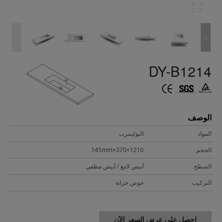
DY-B1214
الوصف
المواد
البوليمرب
الحجم
1210×370×145mm
السطح
أبيض لامع / أبيض مطفي
التركيب
حوض خزانة
احصل على عرض السعر الآن