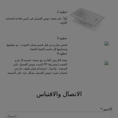
خطوة 2
أولاً ، قم بتعبئة حوض الغسيل في كيس فقاعة للحماية
الأولية.
خطوة 3
فحص صارم من قبل قسم ضمان الجودة ، ثم تنظيفها
وتسليمها إلى قسم التعبئة للتعبئة.
Get Catalogue
خطوة 4
تعبئة الكرتون العادي مع منصة خشبية (لا يلزم
القصب) وشريط PP لتثبيت حوض الغسيل على
المنصة ، وأخيرًا ، استخدام فيلم تغليف خارجي
Please leave your contact information,the
لضمان تثبيت حوض الغسيل بشكل جيد على المنصة.
catalogue will be sent to your mailbox
automatically.
الاتصال والاقتباس
الاسم:
*