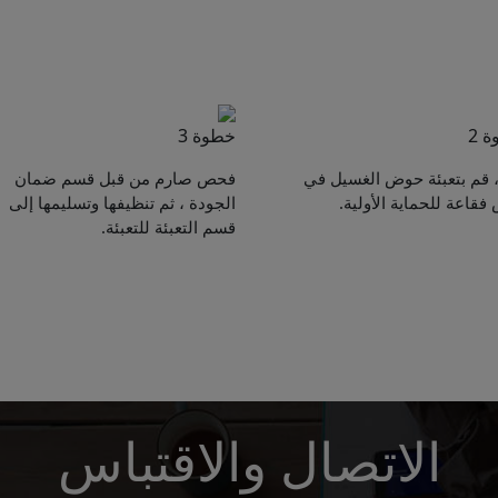
 2
خطوة 3
ً ، قم بتعبئة حوض الغسيل في
فحص صارم من قبل قسم ضمان
فقاعة للحماية الأولية.
الجودة ، ثم تنظيفها وتسليمها إلى
Get Catalogue
قسم التعبئة للتعبئة.
e leave your contact information,the catalogue will b
ur mailbox automatically.
*
الاتصال والاقتباس
*