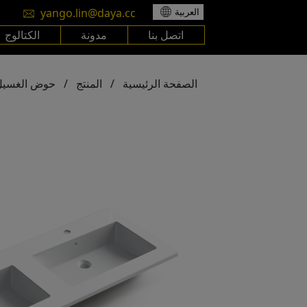
yango.lin@daya.cc
العربية
اتصل بنا
مدونة
الكتالوج
الصفحة الرئيسية
/
المنتج
/
حوض الغسيل