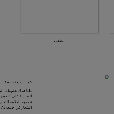
مطفي
خيارات مخصصة
طباعة المعلومات الم
التجارية على كرتون ا
تصميم العلامة التجار
الشعار في صيغة AI أو PSD أو PDF أو JPG أو PNG.)