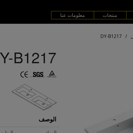
منتجات
معلومات عنا
DY-B1217
/
Y-B1217
الوصف
المواد
البوليم