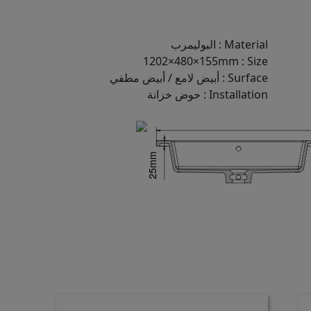
Material
:
البوليمرب
1202×480×155mm
:
Size
Surface
:
أبيض لامع / أبيض مطفي
Installation
:
حوض خزانة