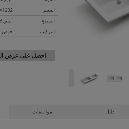
الحجم
1202×480×155mm
السطح
أبيض ل
التركيب
حوض خز
احصل على عرض الس
دليل
مواصفات