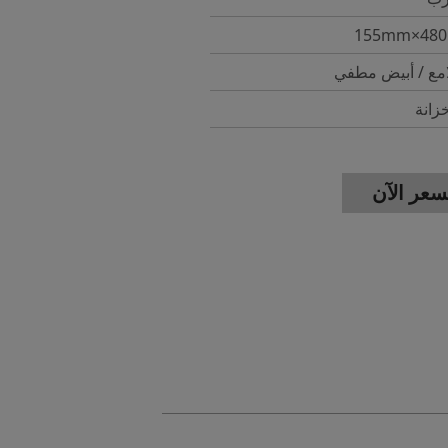
امع / أبيض مطفي
انة
عر الآن