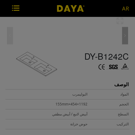
AR
DY-B1242C
الوصف
المواد
البوليمرب
الحجم
1192×454×155mm
السطح
أبيض لامع / أبيض مطفي
التركيب
حوض خزانة