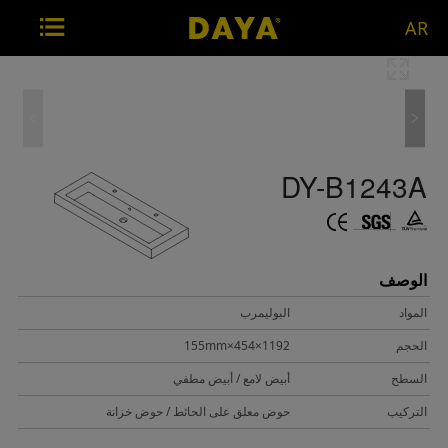
AR
DY-B1243A
الوصف
المواد
البوليمرب
الحجم
1192×454×155mm
السطح
أبيض لامع / أبيض مطفي
التركيب
حوض معلق على الحائط / حوض خزانة