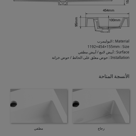
Material
:
البوليمرب
1192×454×155mm
:
Size
Surface
:
أبيض لامع / أبيض مطفي
Installation
:
حوض معلق على الحائط / حوض خزانة
الأنسجة المتاحة
زجاج
مطفي