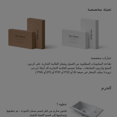
تعبئة مخصصة
خيارات مخصصة
طباعة المعلومات المطلوبة من العميل وشعار العلامة التجارية على كرتون
المنتج وكرتون الملحقات. يمكننا تصميم العلامة التجارية لك أيضًا. (يرجى
تزويدنا بملف الشعار في صيغة AI أو PSD أو PDF أو JPG أو PNG.)
الحزم
خطوة 1
فحص صارم من قبل قسم ضمان الجودة ، ثم تنظيفها
وتسليمها إلى قسم التعبئة للتعبئة.