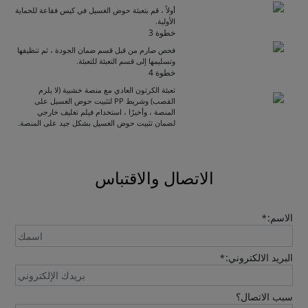
أولاً ، قم بتعبئة حوض الغسيل في كيس فقاعة للحماية
الأولية.
خطوة 3
فحص صارم من قبل قسم ضمان الجودة ، ثم تنظيفها
وتسليمها إلى قسم التعبئة للتعبئة.
Get Catalogue
خطوة 4
تعبئة الكرتون العادي مع منصة خشبية (لا يلزم
القصب) وشريط PP لتثبيت حوض الغسيل على
المنصة ، وأخيرًا ، استخدام فيلم تغليف خارجي
Please leave your contact information,the
لضمان تثبيت حوض الغسيل بشكل جيد على المنصة.
catalogue will be sent to your mailbox
automatically.
الاتصال والاقتباس
الاسم:
*
البريد الالكتروني:
*
Send
سبب الاتصال؟