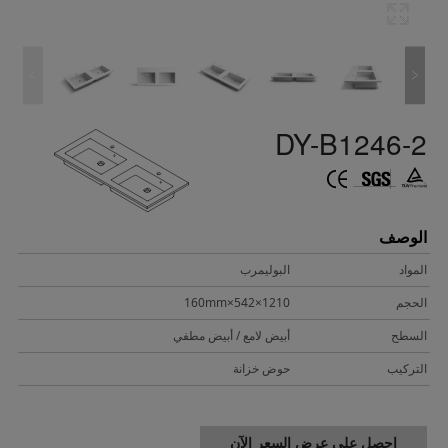
DY-B1246-2
الوصف
المواد
البوليمرب
الحجم
1210×542×160mm
السطح
أبيض لامع / أبيض مطفي
التركيب
حوض خزانة
احصل على عرض السعر الآن