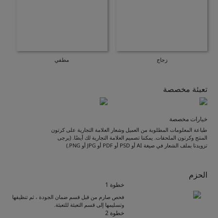
زجاج
مطفي
تعبئة مخصصة
خيارات مخصصة
طباعة المعلومات المطلوبة من العميل وشعار العلامة التجارية على كرتون
المنتج وكرتون الملحقات. يمكننا تصميم العلامة التجارية لك أيضًا. (يرجى
تزويدنا بملف الشعار في صيغة AI أو PSD أو PDF أو JPG أو PNG.)
الحزم
خطوة 1
فحص صارم من قبل قسم ضمان الجودة ، ثم تنظيفها
وتسليمها إلى قسم التعبئة للتعبئة.
خطوة 2