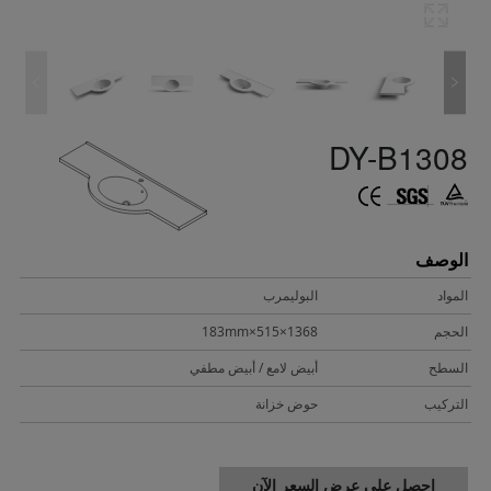
DY-B1308
الوصف
المواد
البوليمرب
الحجم
1368×515×183mm
السطح
أبيض لامع / أبيض مطفي
التركيب
حوض خزانة
احصل على عرض السعر الآن