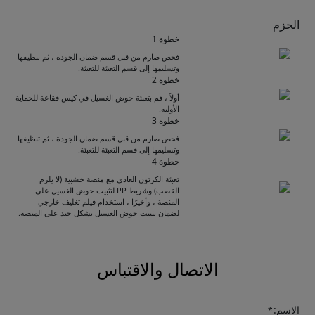
الحزم
خطوة 1
فحص صارم من قبل قسم ضمان الجودة ، ثم تنظيفها
وتسليمها إلى قسم التعبئة للتعبئة.
خطوة 2
أولاً ، قم بتعبئة حوض الغسيل في كيس فقاعة للحماية
الأولية.
خطوة 3
فحص صارم من قبل قسم ضمان الجودة ، ثم تنظيفها
وتسليمها إلى قسم التعبئة للتعبئة.
Get Catalogue
خطوة 4
تعبئة الكرتون العادي مع منصة خشبية (لا يلزم
القصب) وشريط PP لتثبيت حوض الغسيل على
المنصة ، وأخيرًا ، استخدام فيلم تغليف خارجي
Please leave your contact information,the
لضمان تثبيت حوض الغسيل بشكل جيد على المنصة.
catalogue will be sent to your mailbox
automatically.
الاتصال والاقتباس
الاسم:
*