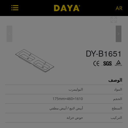
AR
DY-B1651
الوصف
المواد
البوليمرب
الحجم
1610×460×175mm
السطح
أبيض لامع / أبيض مطفي
التركيب
حوض خزانة