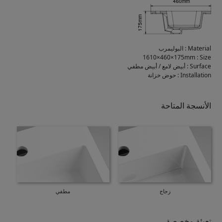
Material
:
البوليمرب
1610×460×175mm
:
Size
Surface
:
أبيض لامع / أبيض مطفي
Installation
:
حوض خزانة
الأنسجة المتاحة
زجاج
مطفي
تعبئة مخصصة