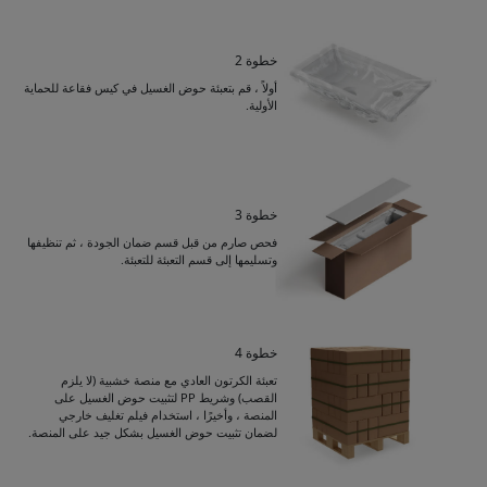
خطوة 2
أولاً ، قم بتعبئة حوض الغسيل في كيس فقاعة للحماية
الأولية.
خطوة 3
فحص صارم من قبل قسم ضمان الجودة ، ثم تنظيفها
وتسليمها إلى قسم التعبئة للتعبئة.
خطوة 4
Get Catalogue
تعبئة الكرتون العادي مع منصة خشبية (لا يلزم
القصب) وشريط PP لتثبيت حوض الغسيل على
المنصة ، وأخيرًا ، استخدام فيلم تغليف خارجي
لضمان تثبيت حوض الغسيل بشكل جيد على المنصة.
Please leave your contact information,the
catalogue will be sent to your mailbox