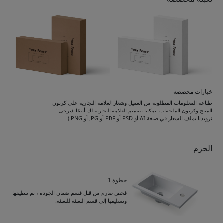
خيارات مخصصة
طباعة المعلومات المطلوبة من العميل وشعار العلامة التجارية على كرتون
المنتج وكرتون الملحقات. يمكننا تصميم العلامة التجارية لك أيضًا. (يرجى
تزويدنا بملف الشعار في صيغة AI أو PSD أو PDF أو JPG أو PNG.)
الحزم
خطوة 1
فحص صارم من قبل قسم ضمان الجودة ، ثم تنظيفها
وتسليمها إلى قسم التعبئة للتعبئة.