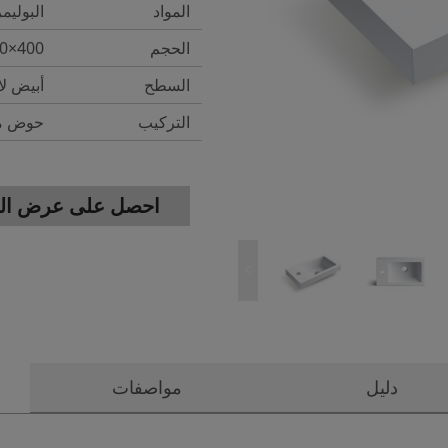
المواد
البوليم
الحجم
400×220×98mm
السطح
أبيض ل
التركيب
حوض مع
احصل على عرض الس
دليل
مواصفات