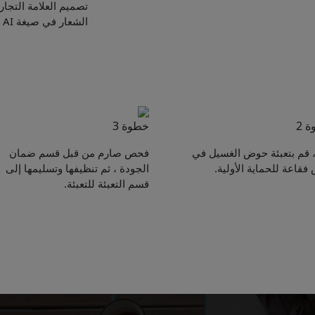
تصميم العلامة التجار
الشعار في صيغة AI أو PSD أو PDF أو JPG أو PNG.)
 2
خطوة 3
ً ، قم بتعبئة حوض الغسيل في
فحص صارم من قبل قسم ضمان
فقاعة للحماية الأولية.
الجودة ، ثم تنظيفها وتسليمها إلى
Get Catalogue
قسم التعبئة للتعبئة.
e leave your contact information,the catalogue will b
ur mailbox automatically.
*