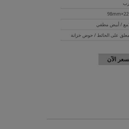
رب
امع / أبيض مطفي
لق على الحائط / حوض خزانة
عر الآن