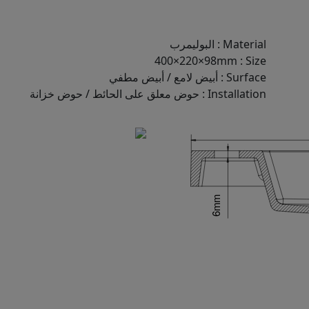
Material
:
البوليمرب
400×220×98mm
:
Size
Surface
:
أبيض لامع / أبيض مطفي
Installation
:
حوض معلق على الحائط / حوض خزانة