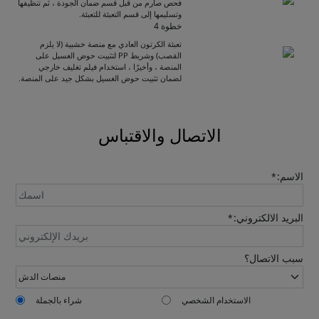
فحص صارم من قبل قسم ضمان الجودة ، ثم تنظيفها
وتسليمها إلى قسم التعبئة للتعبئة.
Get Catalogue
خطوة 4
تعبئة الكرتون العادي مع منصة خشبية (لا يلزم
القصب) وشريط PP لتثبيت حوض الغسيل على
المنصة ، وأخيرًا ، استخدام فيلم تغليف خارجي
Please leave your contact information,the
لضمان تثبيت حوض الغسيل بشكل جيد على المنصة.
catalogue will be sent to your mailbox
automatically.
الاتصال والاقتباس
الاسم:
*
البريد الالكتروني:
*
Send
سبب الاتصال؟
الاستخدام الشخصي
شراء بالجملة