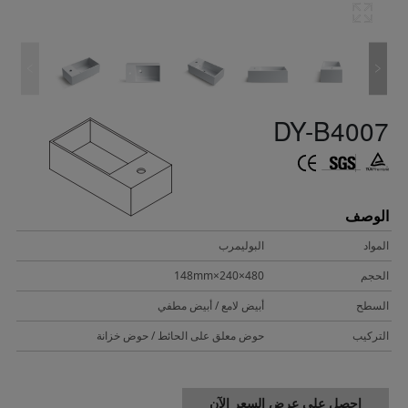
DY-B4007
الوصف
المواد
البوليمرب
الحجم
480×240×148mm
السطح
أبيض لامع / أبيض مطفي
التركيب
حوض معلق على الحائط / حوض خزانة
احصل على عرض السعر الآن