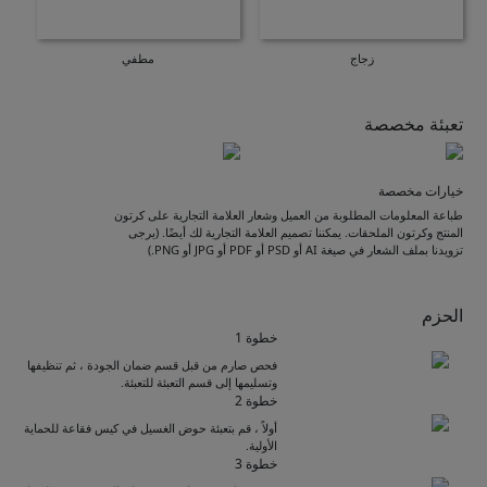
زجاج
مطفي
تعبئة مخصصة
خيارات مخصصة
طباعة المعلومات المطلوبة من العميل وشعار العلامة التجارية على كرتون
المنتج وكرتون الملحقات. يمكننا تصميم العلامة التجارية لك أيضًا. (يرجى
تزويدنا بملف الشعار في صيغة AI أو PSD أو PDF أو JPG أو PNG.)
الحزم
خطوة 1
فحص صارم من قبل قسم ضمان الجودة ، ثم تنظيفها
وتسليمها إلى قسم التعبئة للتعبئة.
خطوة 2
أولاً ، قم بتعبئة حوض الغسيل في كيس فقاعة للحماية
الأولية.
خطوة 3