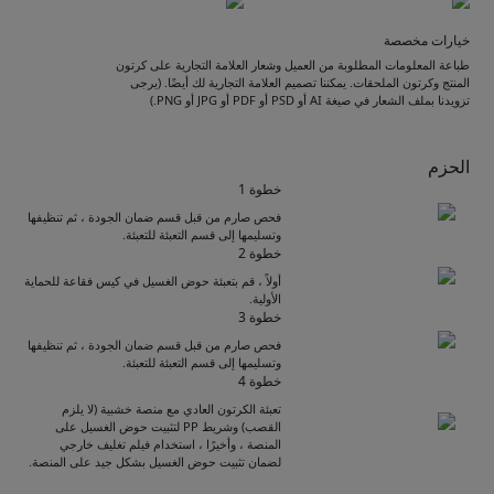
خيارات مخصصة
طباعة المعلومات المطلوبة من العميل وشعار العلامة التجارية على كرتون
المنتج وكرتون الملحقات. يمكننا تصميم العلامة التجارية لك أيضًا. (يرجى
تزويدنا بملف الشعار في صيغة AI أو PSD أو PDF أو JPG أو PNG.)
الحزم
خطوة 1
فحص صارم من قبل قسم ضمان الجودة ، ثم تنظيفها
وتسليمها إلى قسم التعبئة للتعبئة.
خطوة 2
أولاً ، قم بتعبئة حوض الغسيل في كيس فقاعة للحماية
الأولية.
خطوة 3
فحص صارم من قبل قسم ضمان الجودة ، ثم تنظيفها
وتسليمها إلى قسم التعبئة للتعبئة.
Get Catalogue
خطوة 4
تعبئة الكرتون العادي مع منصة خشبية (لا يلزم
القصب) وشريط PP لتثبيت حوض الغسيل على
المنصة ، وأخيرًا ، استخدام فيلم تغليف خارجي
Please leave your contact information,the
لضمان تثبيت حوض الغسيل بشكل جيد على المنصة.
catalogue will be sent to your mailbox