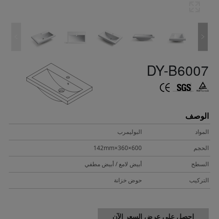
DY-B6007
الوصف
المواد
البوليمرب
الحجم
600×360×142mm
السطح
أبيض لامع / أبيض مطفي
التركيب
حوض خزانة
احصل على عرض السعر الآن