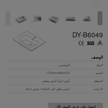
DY-B6049
الوصف
المواد
البوليمرب
الحجم
610×460×175mm
السطح
أبيض لامع / أبيض مطفي
التركيب
حوض معلق على الحائط / حوض خزانة
احصل على عرض السعر الآن