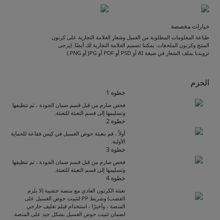
خيارات مخصصة
طباعة المعلومات المطلوبة من العميل وشعار العلامة التجارية على كرتون
المنتج وكرتون الملحقات. يمكننا تصميم العلامة التجارية لك أيضًا. (يرجى
تزويدنا بملف الشعار في صيغة AI أو PSD أو PDF أو JPG أو PNG.)
الحزم
خطوة 1
فحص صارم من قبل قسم ضمان الجودة ، ثم تنظيفها
وتسليمها إلى قسم التعبئة للتعبئة.
خطوة 2
أولاً ، قم بتعبئة حوض الغسيل في كيس فقاعة للحماية
الأولية.
خطوة 3
فحص صارم من قبل قسم ضمان الجودة ، ثم تنظيفها
وتسليمها إلى قسم التعبئة للتعبئة.
Get Catalogue
خطوة 4
تعبئة الكرتون العادي مع منصة خشبية (لا يلزم
القصب) وشريط PP لتثبيت حوض الغسيل على
المنصة ، وأخيرًا ، استخدام فيلم تغليف خارجي
Please leave your contact information,the
لضمان تثبيت حوض الغسيل بشكل جيد على المنصة.