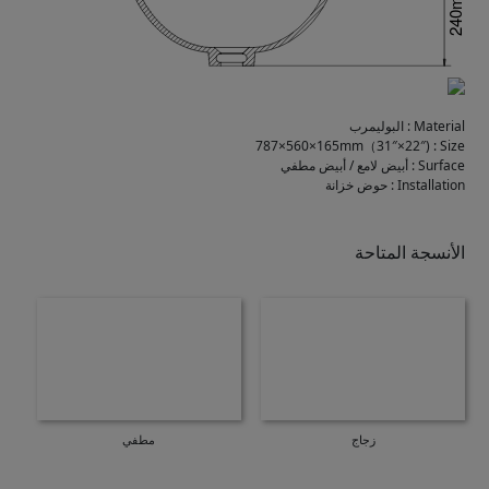
Material
:
البوليمرب
787×560×165mm（31″×22″)
:
Size
Surface
:
أبيض لامع / أبيض مطفي
Installation
:
حوض خزانة
الأنسجة المتاحة
زجاج
مطفي