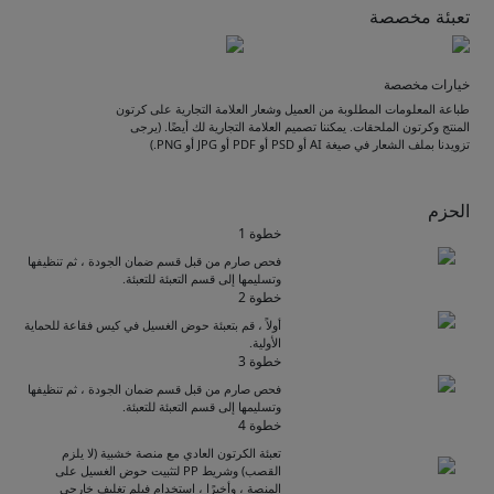
تعبئة مخصصة
خيارات مخصصة
طباعة المعلومات المطلوبة من العميل وشعار العلامة التجارية على كرتون
المنتج وكرتون الملحقات. يمكننا تصميم العلامة التجارية لك أيضًا. (يرجى
تزويدنا بملف الشعار في صيغة AI أو PSD أو PDF أو JPG أو PNG.)
الحزم
خطوة 1
فحص صارم من قبل قسم ضمان الجودة ، ثم تنظيفها
وتسليمها إلى قسم التعبئة للتعبئة.
خطوة 2
أولاً ، قم بتعبئة حوض الغسيل في كيس فقاعة للحماية
الأولية.
خطوة 3
فحص صارم من قبل قسم ضمان الجودة ، ثم تنظيفها
وتسليمها إلى قسم التعبئة للتعبئة.
Get Catalogue
خطوة 4
تعبئة الكرتون العادي مع منصة خشبية (لا يلزم
القصب) وشريط PP لتثبيت حوض الغسيل على
المنصة ، وأخيرًا ، استخدام فيلم تغليف خارجي