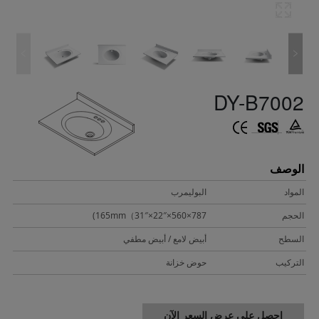
DY-B7002
الوصف
المواد
البوليمرب
الحجم
787×560×165mm（31″×22″)
السطح
أبيض لامع / أبيض مطفي
التركيب
حوض خزانة
احصل على عرض السعر الآن