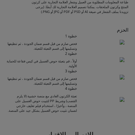
طباعة المعلومات المطلوبة من العميل وشعار العلامة التجارية على كرتون
المنتج وكرتون الملحقات. يمكننا تصميم العلامة التجارية لك أيضًا. (يرجى
تزويدنا بملف الشعار في صيغة AI أو PSD أو PDF أو JPG أو PNG.)
الحزم
خطوة 1
فحص صارم من قبل قسم ضمان الجودة ، ثم تنظيفها
وتسليمها إلى قسم التعبئة للتعبئة.
خطوة 2
أولاً ، قم بتعبئة حوض الغسيل في كيس فقاعة للحماية
الأولية.
خطوة 3
فحص صارم من قبل قسم ضمان الجودة ، ثم تنظيفها
وتسليمها إلى قسم التعبئة للتعبئة.
Get Catalogue
خطوة 4
تعبئة الكرتون العادي مع منصة خشبية (لا يلزم
القصب) وشريط PP لتثبيت حوض الغسيل على
المنصة ، وأخيرًا ، استخدام فيلم تغليف خارجي
Please leave your contact information,the
لضمان تثبيت حوض الغسيل بشكل جيد على المنصة.
catalogue will be sent to your mailbox
automatically.
الاتصال والاقتباس