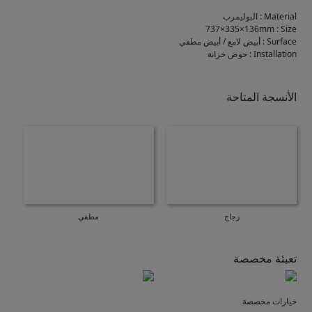
Material
:
البوليمرب
737×335×136mm
:
Size
Surface
:
أبيض لامع / أبيض مطفي
Installation
:
حوض خزانة
الأنسجة المتاحة
زجاج
مطفي
تعبئة مخصصة
خيارات مخصصة