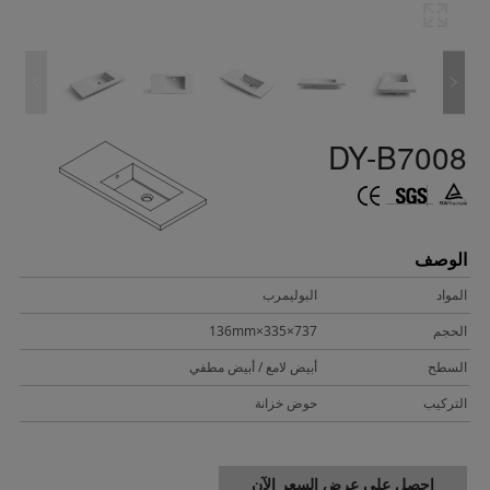
DY-B7008
الوصف
المواد
البوليمرب
الحجم
737×335×136mm
السطح
أبيض لامع / أبيض مطفي
التركيب
حوض خزانة
احصل على عرض السعر الآن