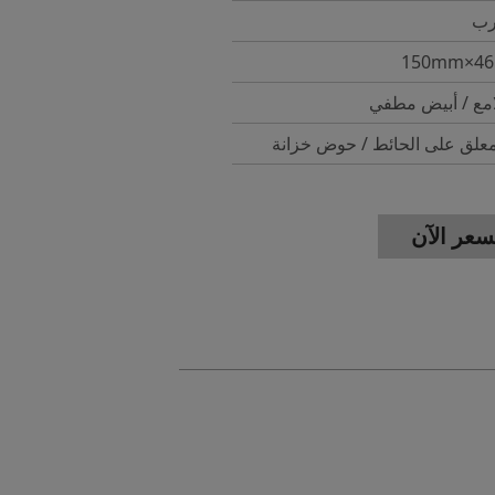
رب
امع / أبيض مطفي
لق على الحائط / حوض خزانة
عر الآن