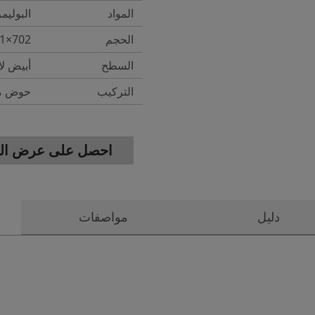
المواد
البوليم
الحجم
702×461×150mm
السطح
أبيض ل
التركيب
حوض مع
احصل على عرض الس
دليل
مواصفات