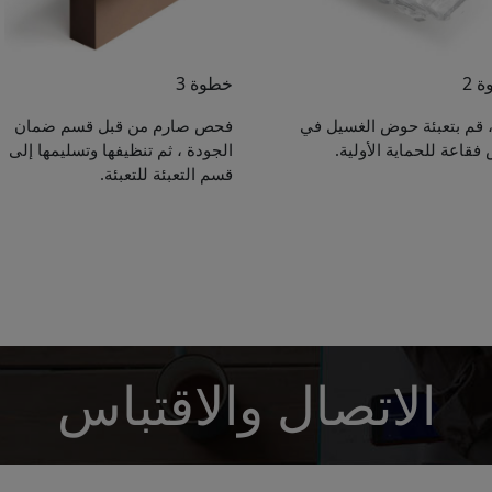
 2
خطوة 3
ً ، قم بتعبئة حوض الغسيل في
فحص صارم من قبل قسم ضمان
فقاعة للحماية الأولية.
الجودة ، ثم تنظيفها وتسليمها إلى
Get Catalogue
قسم التعبئة للتعبئة.
e leave your contact information,the catalogue will b
ur mailbox automatically.
*
الاتصال والاقتباس
*