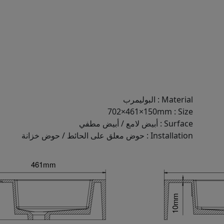
Material
:
البوليمرب
702×461×150mm
:
Size
Surface
:
أبيض لامع / أبيض مطفي
Installation
:
حوض معلق على الحائط / حوض خزانة