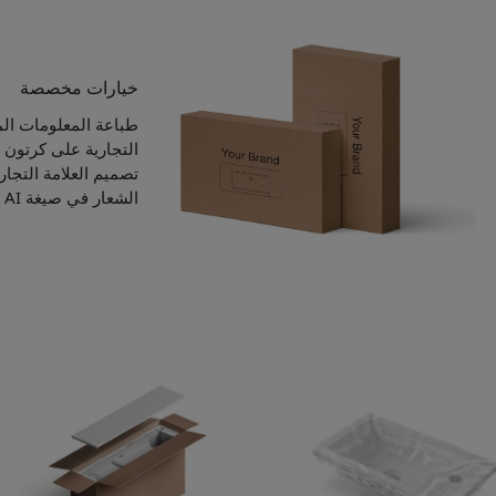
خيارات مخصصة
طباعة المعلومات الم
التجارية على كرتون ا
تصميم العلامة التجار
الشعار في صيغة AI أو PSD أو PDF أو JPG أو PNG.)