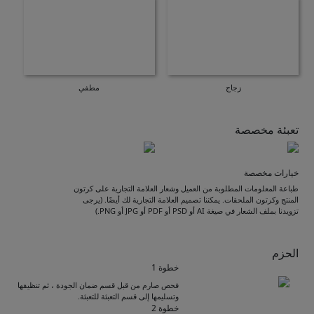
زجاج
مطفي
تعبئة مخصصة
خيارات مخصصة
طباعة المعلومات المطلوبة من العميل وشعار العلامة التجارية على كرتون
المنتج وكرتون الملحقات. يمكننا تصميم العلامة التجارية لك أيضًا. (يرجى
تزويدنا بملف الشعار في صيغة AI أو PSD أو PDF أو JPG أو PNG.)
الحزم
خطوة 1
فحص صارم من قبل قسم ضمان الجودة ، ثم تنظيفها
وتسليمها إلى قسم التعبئة للتعبئة.
خطوة 2