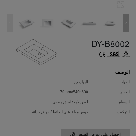
DY-B8002
الوصف
المواد
البوليمرب
الحجم
800×540×170mm
السطح
أبيض لامع / أبيض مطفي
التركيب
حوض معلق على الحائط / حوض خزانة
احصل على عرض السعر الآن