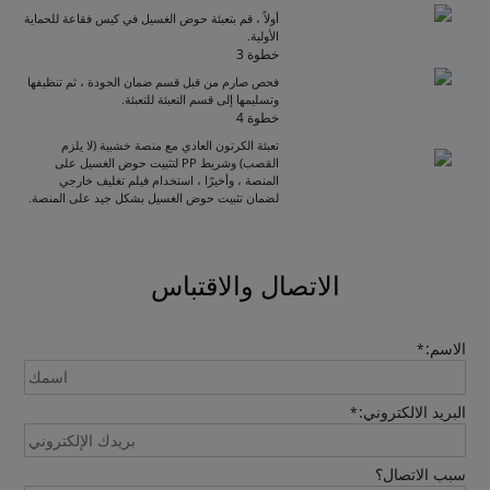
أولاً ، قم بتعبئة حوض الغسيل في كيس فقاعة للحماية
الأولية.
خطوة 3
فحص صارم من قبل قسم ضمان الجودة ، ثم تنظيفها
وتسليمها إلى قسم التعبئة للتعبئة.
Get Catalogue
خطوة 4
تعبئة الكرتون العادي مع منصة خشبية (لا يلزم
القصب) وشريط PP لتثبيت حوض الغسيل على
المنصة ، وأخيرًا ، استخدام فيلم تغليف خارجي
Please leave your contact information,the
لضمان تثبيت حوض الغسيل بشكل جيد على المنصة.
catalogue will be sent to your mailbox
automatically.
الاتصال والاقتباس
الاسم:
*
البريد الالكتروني:
*
Send
سبب الاتصال؟