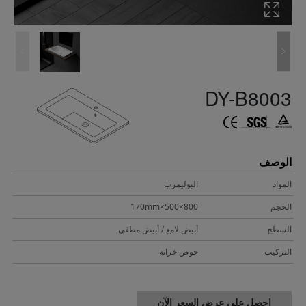
DY-B8003
الوصف
المواد
البوليمرب
الحجم
800×500×170mm
السطح
أبيض لامع / أبيض مطفي
التركيب
حوض خزانة
احصل على عرض السعر الآن