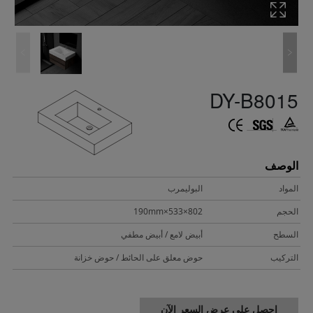
DY-B8015
الوصف
المواد
البوليمرب
الحجم
802×533×190mm
السطح
أبيض لامع / أبيض مطفي
التركيب
حوض معلق على الحائط / حوض خزانة
احصل على عرض السعر الآن