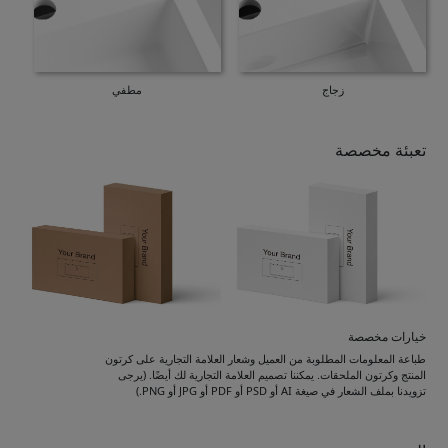
زجاج
مطفي
تعبئة مخصصة
خيارات مخصصة
طباعة المعلومات المطلوبة من العميل وشعار العلامة التجارية على كرتون
المنتج وكرتون الملحقات. يمكننا تصميم العلامة التجارية لك أيضًا. (يرجى
تزويدنا بملف الشعار في صيغة AI أو PSD أو PDF أو JPG أو PNG.)