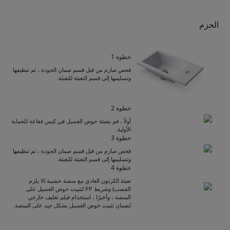
الحزم
خطوة 1
فحص صارم من قبل قسم ضمان الجودة ، ثم تنظيفها
وتسليمها إلى قسم التعبئة للتعبئة.
خطوة 2
أولاً ، قم بتعبئة حوض الغسيل في كيس فقاعة للحماية
الأولية.
خطوة 3
فحص صارم من قبل قسم ضمان الجودة ، ثم تنظيفها
وتسليمها إلى قسم التعبئة للتعبئة.
Get Catalogue
خطوة 4
تعبئة الكرتون العادي مع منصة خشبية (لا يلزم
القصب) وشريط PP لتثبيت حوض الغسيل على
المنصة ، وأخيرًا ، استخدام فيلم تغليف خارجي
Please leave your contact information,the
لضمان تثبيت حوض الغسيل بشكل جيد على المنصة.
catalogue will be sent to your mailbox
automatically.