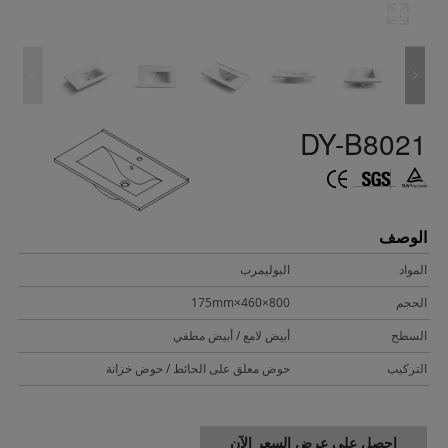
DY-B8021
الوصف
المواد
البوليمرب
الحجم
800×460×175mm
السطح
أبيض لامع / أبيض مطفي
التركيب
حوض معلق على الحائط / حوض خزانة
احصل على عرض السعر الآن