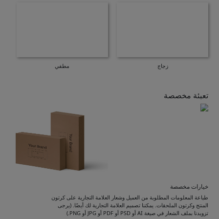
زجاج
مطفي
تعبئة مخصصة
خيارات مخصصة
طباعة المعلومات المطلوبة من العميل وشعار العلامة التجارية على كرتون
المنتج وكرتون الملحقات. يمكننا تصميم العلامة التجارية لك أيضًا. (يرجى
تزويدنا بملف الشعار في صيغة AI أو PSD أو PDF أو JPG أو PNG.)