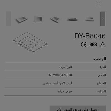
DY-B8046
الوصف
المواد
البوليمرب
الحجم
810×542×160mm
السطح
أبيض لامع / أبيض مطفي
التركيب
حوض خزانة
احصل على عرض السعر الآن