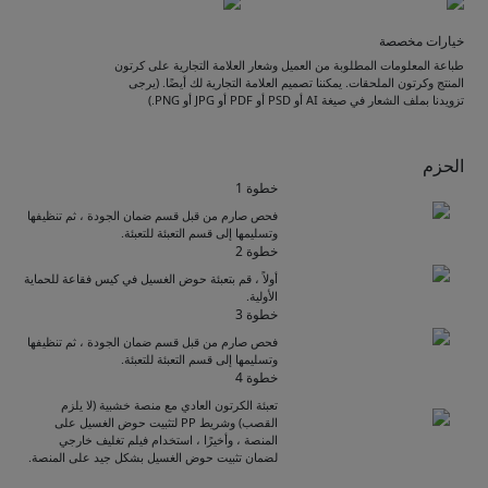
خيارات مخصصة
طباعة المعلومات المطلوبة من العميل وشعار العلامة التجارية على كرتون
المنتج وكرتون الملحقات. يمكننا تصميم العلامة التجارية لك أيضًا. (يرجى
تزويدنا بملف الشعار في صيغة AI أو PSD أو PDF أو JPG أو PNG.)
الحزم
خطوة 1
فحص صارم من قبل قسم ضمان الجودة ، ثم تنظيفها
وتسليمها إلى قسم التعبئة للتعبئة.
خطوة 2
أولاً ، قم بتعبئة حوض الغسيل في كيس فقاعة للحماية
الأولية.
خطوة 3
فحص صارم من قبل قسم ضمان الجودة ، ثم تنظيفها
وتسليمها إلى قسم التعبئة للتعبئة.
Get Catalogue
خطوة 4
تعبئة الكرتون العادي مع منصة خشبية (لا يلزم
القصب) وشريط PP لتثبيت حوض الغسيل على
المنصة ، وأخيرًا ، استخدام فيلم تغليف خارجي
Please leave your contact information,the
لضمان تثبيت حوض الغسيل بشكل جيد على المنصة.
catalogue will be sent to your mailbox