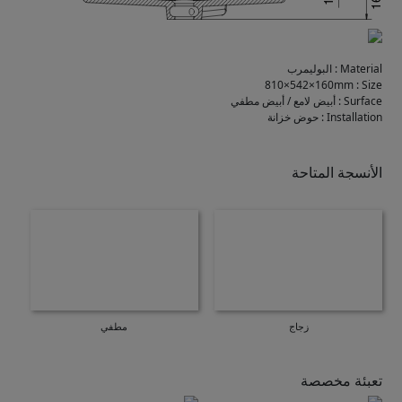
Material
:
البوليمرب
810×542×160mm
:
Size
Surface
:
أبيض لامع / أبيض مطفي
Installation
:
حوض خزانة
الأنسجة المتاحة
زجاج
مطفي
تعبئة مخصصة