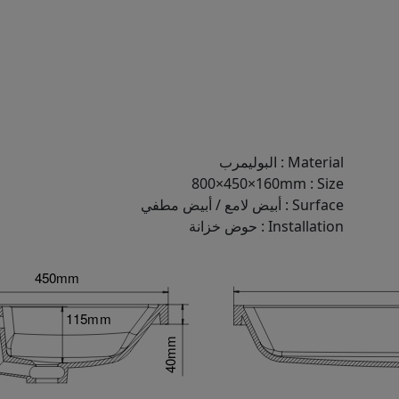
Material
:
البوليمرب
800×450×160mm
:
Size
Surface
:
أبيض لامع / أبيض مطفي
Installation
:
حوض خزانة