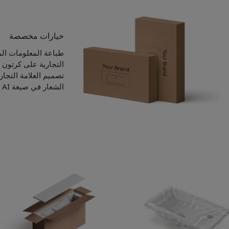
خيارات مخصصة
طباعة المعلومات الم
التجارية على كرتون ا
تصميم العلامة التجار
الشعار في صيغة AI أو PSD أو PDF أو JPG أو PNG.)