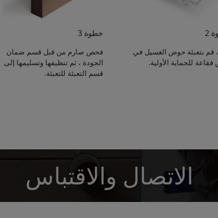
 2
خطوة 3
ً ، قم بتعبئة حوض الغسيل في
فحص صارم من قبل قسم ضمان
فقاعة للحماية الأولية.
الجودة ، ثم تنظيفها وتسليمها إلى
Get Catalogue
قسم التعبئة للتعبئة.
e leave your contact information,the catalogue will b
ur mailbox automatically.
*
الاتصال والاقتباس
*