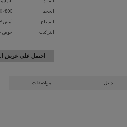
المواد
البوليم
الحجم
800×450×160mm
السطح
أبيض ل
التركيب
حوض خز
احصل على عرض الس
دليل
مواصفات