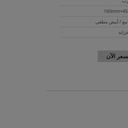
رب
امع / أبيض مطفي
انة
عر الآن