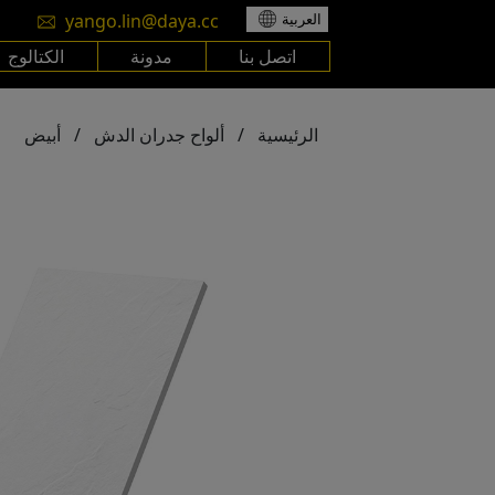
yango.lin@daya.cc
العربية
اتصل بنا
مدونة
الكتالوج
الرئيسية
/
ألواح جدران الدش
/
أبيض