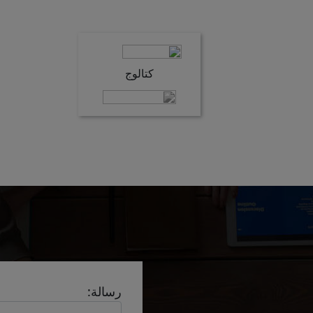
كتالوج
رسالة: