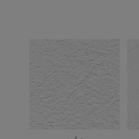
جرانيت