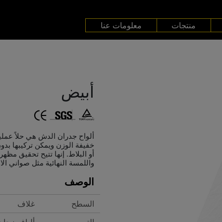
منتجات
معلومات عنا
أبيض
ألواح جدران الدش هي حلاً عملياً
خفيفة الوزن ويمكن تركيبها بدو
أو البلاط. إنها تتيح تحقيق مظه
واللمسة النهائية مثل صواني ال
الوصف
السطح
غلاف
التصميم
ألياف زجاج