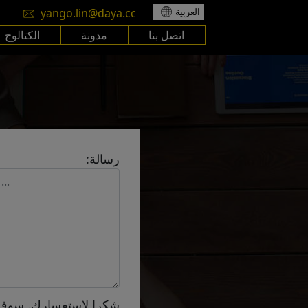
yango.lin@daya.cc
العربية
اتصل بنا
مدونة
الكتالوج
رسالة:
شكرا لاستفسارك. سوف